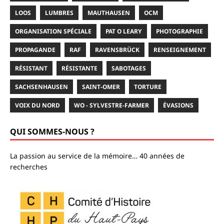
LOOS
LUMBRES
MAUTHAUSEN
OCM
ORGANISATION SPÉCIALE
PAT O LEARY
PHOTOGRAPHIE
PROPAGANDE
RAF
RAVENSBRÜCK
RENSEIGNEMENT
RÉSISTANT
RÉSISTANTE
SABOTAGES
SACHSENHAUSEN
SAINT-OMER
TORTURE
VOIX DU NORD
WO - SYLVESTRE-FARMER
ÉVASIONS
QUI SOMMES-NOUS ?
La passion au service de la mémoire… 40 années de
recherches