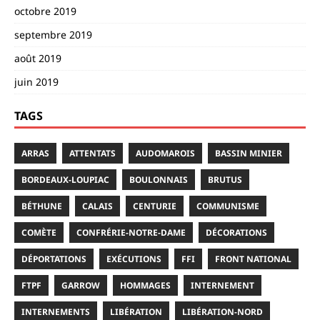
octobre 2019
septembre 2019
août 2019
juin 2019
TAGS
ARRAS
ATTENTATS
AUDOMAROIS
BASSIN MINIER
BORDEAUX-LOUPIAC
BOULONNAIS
BRUTUS
BÉTHUNE
CALAIS
CENTURIE
COMMUNISME
COMÈTE
CONFRÉRIE-NOTRE-DAME
DÉCORATIONS
DÉPORTATIONS
EXÉCUTIONS
FFI
FRONT NATIONAL
FTPF
GARROW
HOMMAGES
INTERNEMENT
INTERNEMENTS
LIBÉRATION
LIBÉRATION-NORD