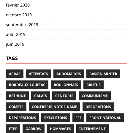
février 2020
octobre 2019
septembre 2019
août 2019
juin 2019
TAGS
ARRAS
ATTENTATS
AUDOMAROIS
BASSIN MINIER
BORDEAUX-LOUPIAC
BOULONNAIS
BRUTUS
BÉTHUNE
CALAIS
CENTURIE
COMMUNISME
COMÈTE
CONFRÉRIE-NOTRE-DAME
DÉCORATIONS
DÉPORTATIONS
EXÉCUTIONS
FFI
FRONT NATIONAL
FTPF
GARROW
HOMMAGES
INTERNEMENT