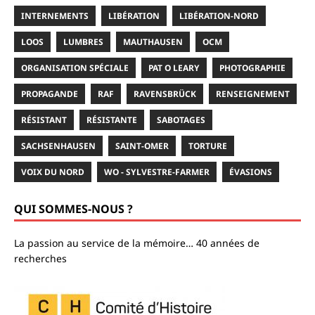
INTERNEMENTS
LIBÉRATION
LIBÉRATION-NORD
LOOS
LUMBRES
MAUTHAUSEN
OCM
ORGANISATION SPÉCIALE
PAT O LEARY
PHOTOGRAPHIE
PROPAGANDE
RAF
RAVENSBRÜCK
RENSEIGNEMENT
RÉSISTANT
RÉSISTANTE
SABOTAGES
SACHSENHAUSEN
SAINT-OMER
TORTURE
VOIX DU NORD
WO - SYLVESTRE-FARMER
ÉVASIONS
QUI SOMMES-NOUS ?
La passion au service de la mémoire… 40 années de
recherches