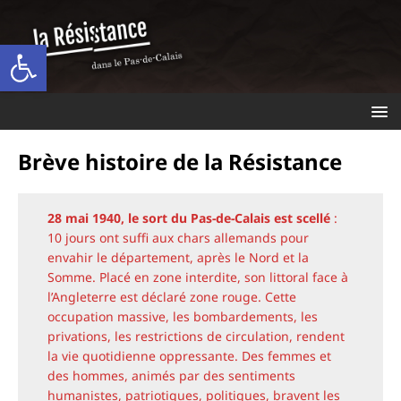
Ouvrir la barre d’outils
Brève histoire de la Résistance
28 mai 1940, le sort du Pas-de-Calais est scellé
:
10 jours ont suffi aux chars allemands pour
envahir le département, après le Nord et la
Somme. Placé en zone interdite, son littoral face à
l’Angleterre est déclaré zone rouge. Cette
occupation massive, les bombardements, les
privations, les restrictions de circulation, rendent
la vie quotidienne oppressante. Des femmes et
des hommes, animés par des sentiments
humanistes, patriotiques, politiques, bravent les