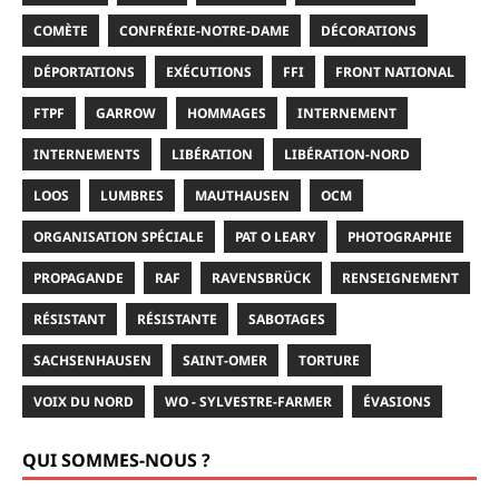
COMÈTE
CONFRÉRIE-NOTRE-DAME
DÉCORATIONS
DÉPORTATIONS
EXÉCUTIONS
FFI
FRONT NATIONAL
FTPF
GARROW
HOMMAGES
INTERNEMENT
INTERNEMENTS
LIBÉRATION
LIBÉRATION-NORD
LOOS
LUMBRES
MAUTHAUSEN
OCM
ORGANISATION SPÉCIALE
PAT O LEARY
PHOTOGRAPHIE
PROPAGANDE
RAF
RAVENSBRÜCK
RENSEIGNEMENT
RÉSISTANT
RÉSISTANTE
SABOTAGES
SACHSENHAUSEN
SAINT-OMER
TORTURE
VOIX DU NORD
WO - SYLVESTRE-FARMER
ÉVASIONS
QUI SOMMES-NOUS ?