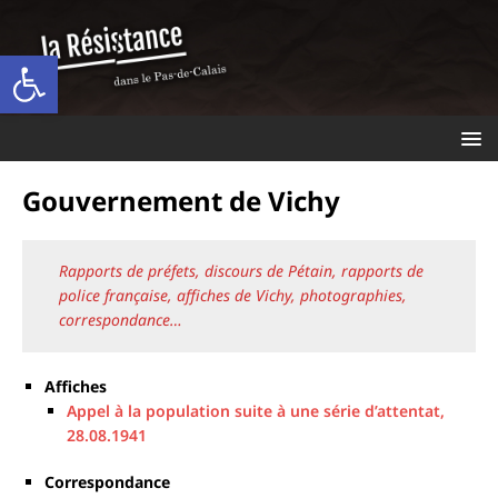
Ouvrir la barre d’outils
Gouvernement de Vichy
Rapports de préfets, discours de Pétain, rapports de
police française, affiches de Vichy, photographies,
correspondance…
Affiches
Appel à la population suite à une série d’attentat,
28.08.1941
Correspondance