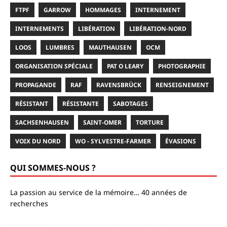
FTPF
GARROW
HOMMAGES
INTERNEMENT
INTERNEMENTS
LIBÉRATION
LIBÉRATION-NORD
LOOS
LUMBRES
MAUTHAUSEN
OCM
ORGANISATION SPÉCIALE
PAT O LEARY
PHOTOGRAPHIE
PROPAGANDE
RAF
RAVENSBRÜCK
RENSEIGNEMENT
RÉSISTANT
RÉSISTANTE
SABOTAGES
SACHSENHAUSEN
SAINT-OMER
TORTURE
VOIX DU NORD
WO - SYLVESTRE-FARMER
ÉVASIONS
QUI SOMMES-NOUS ?
La passion au service de la mémoire… 40 années de
recherches