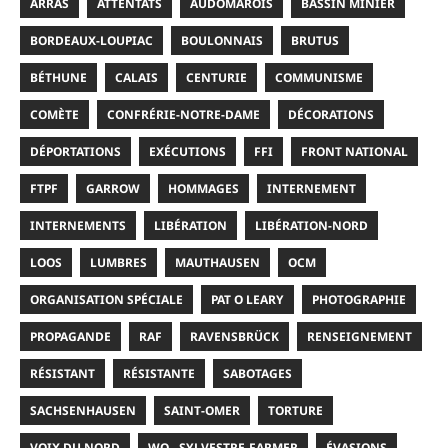
ARRAS
ATTENTATS
AUDOMAROIS
BASSIN MINIER
BORDEAUX-LOUPIAC
BOULONNAIS
BRUTUS
BÉTHUNE
CALAIS
CENTURIE
COMMUNISME
COMÈTE
CONFRÉRIE-NOTRE-DAME
DÉCORATIONS
DÉPORTATIONS
EXÉCUTIONS
FFI
FRONT NATIONAL
FTPF
GARROW
HOMMAGES
INTERNEMENT
INTERNEMENTS
LIBÉRATION
LIBÉRATION-NORD
LOOS
LUMBRES
MAUTHAUSEN
OCM
ORGANISATION SPÉCIALE
PAT O LEARY
PHOTOGRAPHIE
PROPAGANDE
RAF
RAVENSBRÜCK
RENSEIGNEMENT
RÉSISTANT
RÉSISTANTE
SABOTAGES
SACHSENHAUSEN
SAINT-OMER
TORTURE
VOIX DU NORD
WO - SYLVESTRE-FARMER
ÉVASIONS