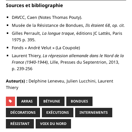
Sources et bibliographie
DAVCC, Caen (Notes Thomas Pouty).
Musée de la Résistance de Bondues,
Ils étaient 68
,
op. cit.
Gilles Perrault,
La longue traque
, éditions JC Lattès, Paris
1975 p. 395.
Fonds « André Velut » (La Coupole)
Laurent Thiery,
La répression allemande dans le Nord de la
France (1940-1944)
, Lille, Presses du Septentrion, 2013,
p. 239-256
Auteur(s) :
Delphine Leneveu, Julien Lucchini, Laurent
Thiery
ARRAS
BÉTHUNE
BONDUES
DÉCORATIONS
EXÉCUTIONS
INTERNEMENTS
RÉSISTANT
VOIX DU NORD