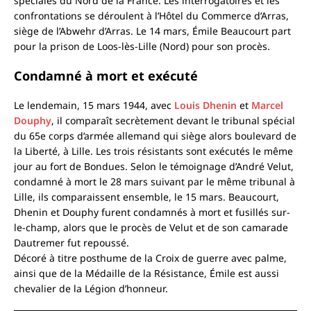
spéciales du Nord de la France. Les interrogatoires et les
confrontations se déroulent à l’Hôtel du Commerce d’Arras,
siège de l’Abwehr d’Arras. Le 14 mars, Émile Beaucourt part
pour la prison de Loos-lès-Lille (Nord) pour son procès.
Condamné à mort et exécuté
Le lendemain, 15 mars 1944, avec
Louis Dhenin
et
Marcel
Douphy
, il comparaît secrètement devant le tribunal spécial
du 65e corps d’armée allemand qui siège alors boulevard de
la Liberté, à Lille. Les trois résistants sont exécutés le même
jour au fort de Bondues. Selon le témoignage d’André Velut,
condamné à mort le 28 mars suivant par le même tribunal à
Lille, ils comparaissent ensemble, le 15 mars. Beaucourt,
Dhenin et Douphy furent condamnés à mort et fusillés sur-
le-champ, alors que le procès de Velut et de son camarade
Dautremer fut repoussé.
Décoré à titre posthume de la Croix de guerre avec palme,
ainsi que de la Médaille de la Résistance, Émile est aussi
chevalier de la Légion d’honneur.