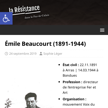
Ouvrir la barre d’outils
Émile Beaucourt (1891-1944)
24 septembre 2019
Sophie Léger
État civil :
22.11.1891
à Arras | 14.03.1944 à
Bondues
Profession :
directeur
de l’entreprise Fer et
Art
Organisation :
mouvement Voix du