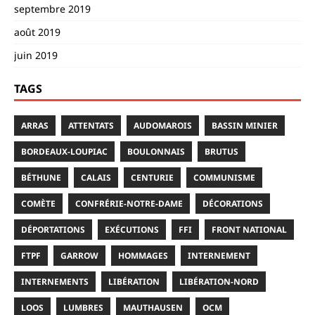
septembre 2019
août 2019
juin 2019
TAGS
ARRAS
ATTENTATS
AUDOMAROIS
BASSIN MINIER
BORDEAUX-LOUPIAC
BOULONNAIS
BRUTUS
BÉTHUNE
CALAIS
CENTURIE
COMMUNISME
COMÈTE
CONFRÉRIE-NOTRE-DAME
DÉCORATIONS
DÉPORTATIONS
EXÉCUTIONS
FFI
FRONT NATIONAL
FTPF
GARROW
HOMMAGES
INTERNEMENT
INTERNEMENTS
LIBÉRATION
LIBÉRATION-NORD
LOOS
LUMBRES
MAUTHAUSEN
OCM