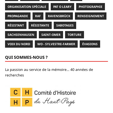
ORGANISATION SPÉCIALE
PAT O LEARY
PHOTOGRAPHIE
PROPAGANDE
RAF
RAVENSBRÜCK
RENSEIGNEMENT
RÉSISTANT
RÉSISTANTE
SABOTAGES
SACHSENHAUSEN
SAINT-OMER
TORTURE
VOIX DU NORD
WO - SYLVESTRE-FARMER
ÉVASIONS
QUI SOMMES-NOUS ?
La passion au service de la mémoire… 40 années de
recherches