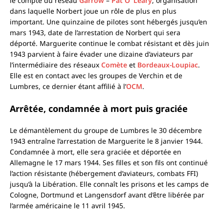
le compte du réseau
Garrow
–
Pat O’ Leary
, organisation
dans laquelle Norbert joue un rôle de plus en plus
important. Une quinzaine de pilotes sont hébergés jusqu’en
mars 1943, date de l’arrestation de Norbert qui sera
déporté. Marguerite continue le combat résistant et dès juin
1943 parvient à faire évader une dizaine d’aviateurs par
l’intermédiaire des réseaux
Comète
et
Bordeaux-Loupiac
.
Elle est en contact avec les groupes de Verchin et de
Lumbres, ce dernier étant affilié à l’
OCM
.
Arrêtée, condamnée à mort
puis graciée
Le démantèlement du groupe de Lumbres le 30 décembre
1943 entraîne l’arrestation de Marguerite le 8 janvier 1944.
Condamnée à mort, elle sera graciée et déportée en
Allemagne le 17 mars 1944. Ses filles et son fils ont continué
l’action résistante (hébergement d’aviateurs, combats FFI)
jusqu’à la Libération. Elle connaît les prisons et les camps de
Cologne, Dortmund et Langensdorf avant d’être libérée par
l’armée américaine le 11 avril 1945.