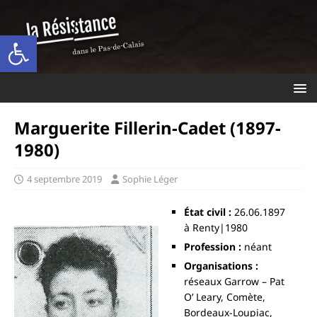
Ouvrir la barre d’outils
Marguerite Fillerin-Cadet (1897-
1980)
4 septembre 2019
Sophie Léger
État civil :
26.06.1897
à Renty|1980
Profession :
néant
Organisations :
réseaux Garrow – Pat
O’ Leary, Comète,
Bordeaux-Loupiac,