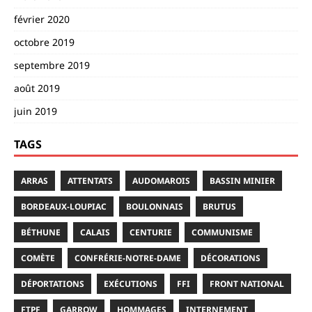
février 2020
octobre 2019
septembre 2019
août 2019
juin 2019
TAGS
ARRAS
ATTENTATS
AUDOMAROIS
BASSIN MINIER
BORDEAUX-LOUPIAC
BOULONNAIS
BRUTUS
BÉTHUNE
CALAIS
CENTURIE
COMMUNISME
COMÈTE
CONFRÉRIE-NOTRE-DAME
DÉCORATIONS
DÉPORTATIONS
EXÉCUTIONS
FFI
FRONT NATIONAL
FTPF
GARROW
HOMMAGES
INTERNEMENT