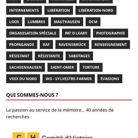
INTERNEMENTS
LIBÉRATION
LIBÉRATION-NORD
LOOS
LUMBRES
MAUTHAUSEN
OCM
ORGANISATION SPÉCIALE
PAT O LEARY
PHOTOGRAPHIE
PROPAGANDE
RAF
RAVENSBRÜCK
RENSEIGNEMENT
RÉSISTANT
RÉSISTANTE
SABOTAGES
SACHSENHAUSEN
SAINT-OMER
TORTURE
VOIX DU NORD
WO - SYLVESTRE-FARMER
ÉVASIONS
QUI SOMMES-NOUS ?
La passion au service de la mémoire… 40 années de
recherches