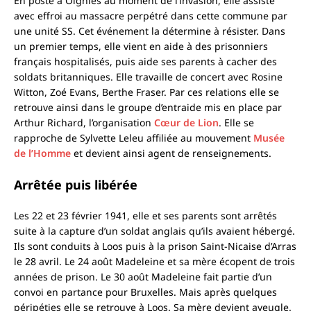
En poste à Oignies au moment de l’invasion, elle assiste
avec effroi au massacre perpétré dans cette commune par
une unité SS. Cet événement la détermine à résister. Dans
un premier temps, elle vient en aide à des prisonniers
français hospitalisés, puis aide ses parents à cacher des
soldats britanniques. Elle travaille de concert avec Rosine
Witton, Zoé Evans, Berthe Fraser. Par ces relations elle se
retrouve ainsi dans le groupe d’entraide mis en place par
Arthur Richard, l’organisation
Cœur de Lion
. Elle se
rapproche de Sylvette Leleu affiliée au mouvement
Musée
de l’Homme
et devient ainsi agent de renseignements.
Arrêtée puis libérée
Les 22 et 23 février 1941, elle et ses parents sont arrêtés
suite à la capture d’un soldat anglais qu’ils avaient hébergé.
Ils sont conduits à Loos puis à la prison Saint-Nicaise d’Arras
le 28 avril. Le 24 août Madeleine et sa mère écopent de trois
années de prison. Le 30 août Madeleine fait partie d’un
convoi en partance pour Bruxelles. Mais après quelques
péripéties elle se retrouve à Loos. Sa mère devient aveugle.