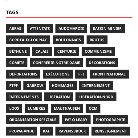
TAGS
ARRAS
ATTENTATS
AUDOMAROIS
BASSIN MINIER
BORDEAUX-LOUPIAC
BOULONNAIS
BRUTUS
BÉTHUNE
CALAIS
CENTURIE
COMMUNISME
COMÈTE
CONFRÉRIE-NOTRE-DAME
DÉCORATIONS
DÉPORTATIONS
EXÉCUTIONS
FFI
FRONT NATIONAL
FTPF
GARROW
HOMMAGES
INTERNEMENT
INTERNEMENTS
LIBÉRATION
LIBÉRATION-NORD
LOOS
LUMBRES
MAUTHAUSEN
OCM
ORGANISATION SPÉCIALE
PAT O LEARY
PHOTOGRAPHIE
PROPAGANDE
RAF
RAVENSBRÜCK
RENSEIGNEMENT