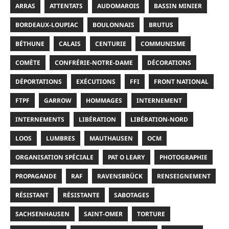
ARRAS
ATTENTATS
AUDOMAROIS
BASSIN MINIER
BORDEAUX-LOUPIAC
BOULONNAIS
BRUTUS
BÉTHUNE
CALAIS
CENTURIE
COMMUNISME
COMÈTE
CONFRÉRIE-NOTRE-DAME
DÉCORATIONS
DÉPORTATIONS
EXÉCUTIONS
FFI
FRONT NATIONAL
FTPF
GARROW
HOMMAGES
INTERNEMENT
INTERNEMENTS
LIBÉRATION
LIBÉRATION-NORD
LOOS
LUMBRES
MAUTHAUSEN
OCM
ORGANISATION SPÉCIALE
PAT O LEARY
PHOTOGRAPHIE
PROPAGANDE
RAF
RAVENSBRÜCK
RENSEIGNEMENT
RÉSISTANT
RÉSISTANTE
SABOTAGES
SACHSENHAUSEN
SAINT-OMER
TORTURE