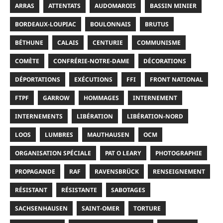
ARRAS
ATTENTATS
AUDOMAROIS
BASSIN MINIER
BORDEAUX-LOUPIAC
BOULONNAIS
BRUTUS
BÉTHUNE
CALAIS
CENTURIE
COMMUNISME
COMÈTE
CONFRÉRIE-NOTRE-DAME
DÉCORATIONS
DÉPORTATIONS
EXÉCUTIONS
FFI
FRONT NATIONAL
FTPF
GARROW
HOMMAGES
INTERNEMENT
INTERNEMENTS
LIBÉRATION
LIBÉRATION-NORD
LOOS
LUMBRES
MAUTHAUSEN
OCM
ORGANISATION SPÉCIALE
PAT O LEARY
PHOTOGRAPHIE
PROPAGANDE
RAF
RAVENSBRÜCK
RENSEIGNEMENT
RÉSISTANT
RÉSISTANTE
SABOTAGES
SACHSENHAUSEN
SAINT-OMER
TORTURE