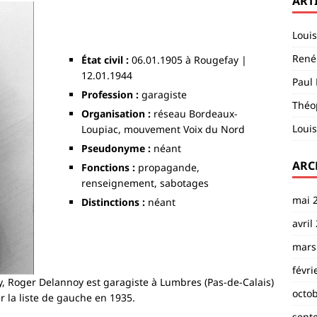
ART
Loui
René 
État civil :
06.01.1905 à Rougefay |
12.01.1944
Paul 
Profession :
garagiste
Théop
Organisation :
réseau Bordeaux-
Louis
Loupiac, mouvement Voix du Nord
Pseudonyme :
néant
ARC
Fonctions :
propagande,
renseignement, sabotages
mai 
Distinctions :
néant
avril
mars
févri
y, Roger Delannoy est garagiste à Lumbres (Pas-de-Calais)
octo
ur la liste de gauche en 1935.
sept