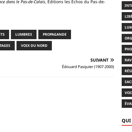
nce dans le Pas-de-Calais
, Éditions les Échos du Pas-de-
INT
LIB
LUM
TS
LUMBRES
PROPAGANDE
ORG
TAGES
VOIX DU NORD
PHO
SUIVANT
RAV
Édouard Pasquier (1907-2000)
RÉS
SAC
VOI
ÉVA
QUI