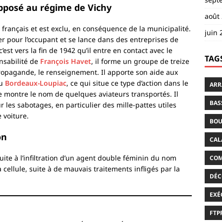
pposé au régime de Vichy
août
t français et est exclu, en conséquence de la municipalité.
juin 
ler pour l’occupant et se lance dans des entreprises de
est vers la fin de 1942 qu’il entre en contact avec le
TAG
nsabilité de
François Havet
, il forme un groupe de treize
ropagande, le renseignement. Il apporte son aide aux
au
Bordeaux-Loupiac
, ce qui situe ce type d’action dans le
ARR
 montre le nom de quelques aviateurs transportés. Il
BAS
 les sabotages, en particulier des mille-pattes utiles
 voiture.
BOU
on
CAL
suite à l’infiltration d’un agent double féminin du nom
COM
a cellule, suite à de mauvais traitements infligés par la
DÉC
EXÉ
FTP