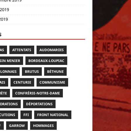
 2019
2019
S
AS
ATTENTATS
AUDOMAROIS
SIN MINIER
BORDEAUX-LOUPIAC
LONNAIS
BRUTUS
BÉTHUNE
AIS
CENTURIE
COMMUNISME
ÈTE
CONFRÉRIE-NOTRE-DAME
ORATIONS
DÉPORTATIONS
CUTIONS
FFI
FRONT NATIONAL
F
GARROW
HOMMAGES