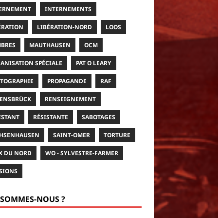
ERNEMENT
INTERNEMENTS
ÉRATION
LIBÉRATION-NORD
LOOS
BRES
MAUTHAUSEN
OCM
ANISATION SPÉCIALE
PAT O LEARY
TOGRAPHIE
PROPAGANDE
RAF
ENSBRÜCK
RENSEIGNEMENT
ISTANT
RÉSISTANTE
SABOTAGES
HSENHAUSEN
SAINT-OMER
TORTURE
X DU NORD
WO - SYLVESTRE-FARMER
SIONS
 SOMMES-NOUS ?