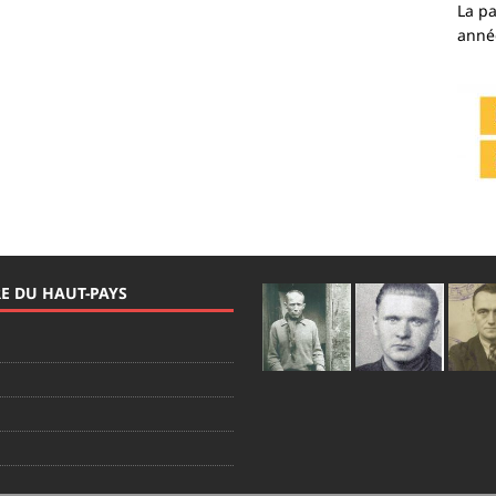
La p
anné
RE DU HAUT-PAYS