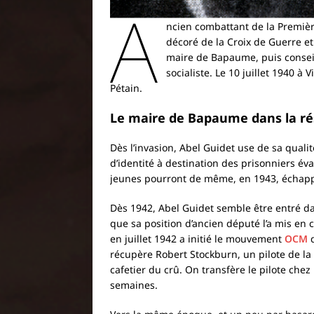
A
ncien combattant de la Première
décoré de la Croix de Guerre et
maire de Bapaume, puis conseill
socialiste. Le 10 juillet 1940 à 
Pétain.
Le maire de Bapaume dans la ré
Dès l’invasion, Abel Guidet use de sa qual
d’identité à destination des prisonniers év
jeunes pourront de même, en 1943, échap
Dès 1942, Abel Guidet semble être entré d
que sa position d’ancien député l’a mis en
en juillet 1942 a initié le mouvement
OCM
d
récupère Robert Stockburn, un pilote de la
cafetier du crû. On transfère le pilote che
semaines.