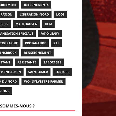
ERNEMENT
INTERNEMENTS
ÉRATION
LIBÉRATION-NORD
LOOS
BRES
MAUTHAUSEN
OCM
ANISATION SPÉCIALE
PAT O LEARY
TOGRAPHIE
PROPAGANDE
RAF
ENSBRÜCK
RENSEIGNEMENT
ISTANT
RÉSISTANTE
SABOTAGES
HSENHAUSEN
SAINT-OMER
TORTURE
X DU NORD
WO - SYLVESTRE-FARMER
SIONS
 SOMMES-NOUS ?