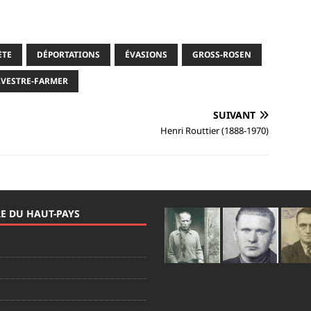
ÈTE
DÉPORTATIONS
ÉVASIONS
GROSS-ROSEN
LVESTRE-FARMER
SUIVANT
Henri Routtier (1888-1970)
RE DU HAUT-PAYS