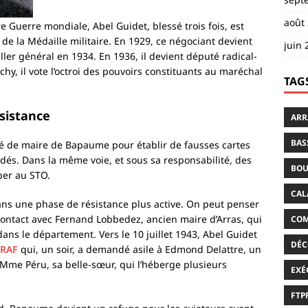
août
 Guerre mondiale, Abel Guidet, blessé trois fois, est
 de la Médaille militaire. En 1929, ce négociant devient
juin 
er général en 1934. En 1936, il devient député radical-
Vichy, il vote l’octroi des pouvoirs constituants au maréchal
TAG
sistance
ARR
BAS
ité de maire de Bapaume pour établir de fausses cartes
adés. Dans la même voie, et sous sa responsabilité, des
BOU
per au STO.
CAL
ans une phase de résistance plus active. On peut penser
 contact avec Fernand Lobbedez, ancien maire d’Arras, qui
COM
ans le département. Vers le 10 juillet 1943, Abel Guidet
DÉC
RAF
qui, un soir, a demandé asile à Edmond Delattre, un
z Mme Péru, sa belle-sœur, qui l’héberge plusieurs
EXÉ
FTP