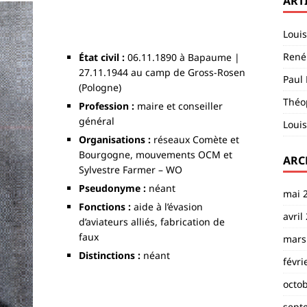
ART
Loui
René 
État civil :
06.11.1890 à Bapaume |
27.11.1944 au camp de Gross-Rosen
Paul 
(Pologne)
Théop
Profession :
maire et conseiller
général
Louis
Organisations :
réseaux Comète et
Bourgogne, mouvements OCM et
ARC
Sylvestre Farmer – WO
Pseudonyme :
néant
mai 
Fonctions :
aide à l’évasion
avril
d’aviateurs alliés, fabrication de
faux
mars
Distinctions :
néant
févri
octo
sept