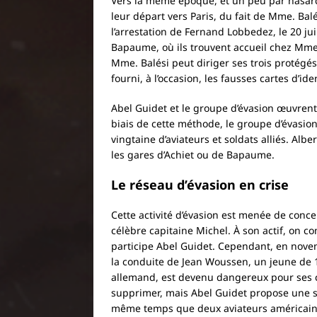
Vers la même époque, et un peu par hasard
leur départ vers Paris, du fait de Mme. Balé
l’arrestation de Fernand Lobbedez, le 20 juil
Bapaume, où ils trouvent accueil chez Mme. 
Mme. Balési peut diriger ses trois protégé
fourni, à l’occasion, les fausses cartes d’i
Abel Guidet et le groupe d’évasion œuvrent
biais de cette méthode, le groupe d’évasio
vingtaine d’aviateurs et soldats alliés. Alb
les gares d’Achiet ou de Bapaume.
Le réseau d’évasion en crise
Cette activité d’évasion est menée de conc
célèbre capitaine Michel. À son actif, on 
participe Abel Guidet. Cependant, en nove
la conduite de Jean Woussen, un jeune de 1
allemand, est devenu dangereux pour ses 
supprimer, mais Abel Guidet propose une so
même temps que deux aviateurs américains.