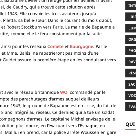
, Bapaume devient un refuge pour les aviateurs avant
INT
si, de Caudry, qui a trouvé cette solution après
let 1943. Elle convoie les trois aviateurs jusqu’à
LIB
Piletta, sa belle-sœur. Dans le courant du mois d’août,
s et Robert Stockburn vers Paris. La mairie de Bapaume a
LUM
dentité, comme elle le fera constamment par la suite.
ORG
 ainsi pour les réseaux
Comète
et
Bourgogne
. Par le
PHO
n et Mme. Balési ne rapatrieront pas moins d’une
ert Guidet assure la première étape en les conduisant vers
RAV
RÉS
SAC
ert avec le réseau britannique
WO
, commandé par le
VOI
compte des parachutages d’armes auquel d’ailleurs
mbre 1943, le groupe de Bapaume est en crise, du fait de
ÉVA
8 ans intégré au réseau. Ce dernier, qui a tué un soldat
compagnons d’armes. Le capitaine Michel envisage de le
QUI
lution plus douce, en l’évacuant vers l’Espagne, en
 Mal lui en prend, car la police arrête Woussen en gare