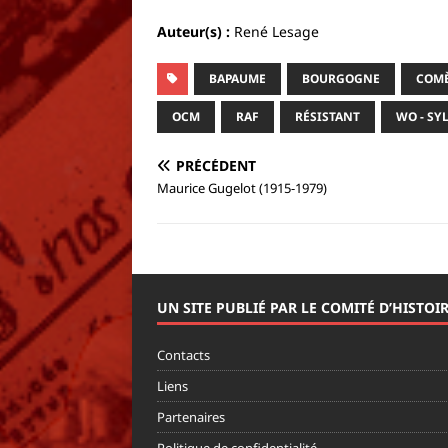
Auteur(s) :
René Lesage
BAPAUME
BOURGOGNE
COM
OCM
RAF
RÉSISTANT
WO - SY
PRÉCÉDENT
Maurice Gugelot (1915-1979)
UN SITE PUBLIÉ PAR LE COMITÉ D’HISTOI
Contacts
Liens
Partenaires