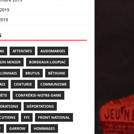
 2019
2019
S
AS
ATTENTATS
AUDOMAROIS
SIN MINIER
BORDEAUX-LOUPIAC
LONNAIS
BRUTUS
BÉTHUNE
AIS
CENTURIE
COMMUNISME
ÈTE
CONFRÉRIE-NOTRE-DAME
ORATIONS
DÉPORTATIONS
CUTIONS
FFI
FRONT NATIONAL
F
GARROW
HOMMAGES