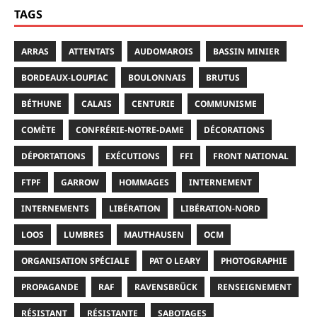
TAGS
ARRAS
ATTENTATS
AUDOMAROIS
BASSIN MINIER
BORDEAUX-LOUPIAC
BOULONNAIS
BRUTUS
BÉTHUNE
CALAIS
CENTURIE
COMMUNISME
COMÈTE
CONFRÉRIE-NOTRE-DAME
DÉCORATIONS
DÉPORTATIONS
EXÉCUTIONS
FFI
FRONT NATIONAL
FTPF
GARROW
HOMMAGES
INTERNEMENT
INTERNEMENTS
LIBÉRATION
LIBÉRATION-NORD
LOOS
LUMBRES
MAUTHAUSEN
OCM
ORGANISATION SPÉCIALE
PAT O LEARY
PHOTOGRAPHIE
PROPAGANDE
RAF
RAVENSBRÜCK
RENSEIGNEMENT
RÉSISTANT
RÉSISTANTE
SABOTAGES