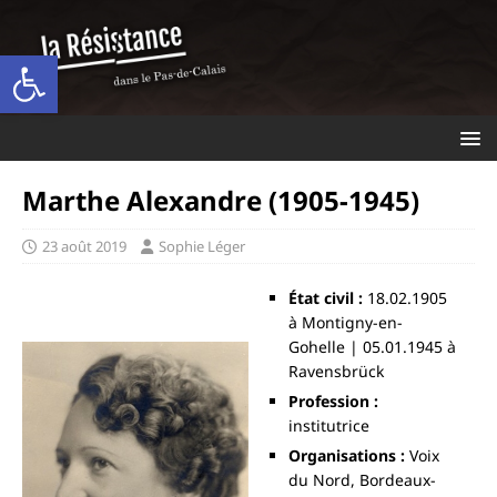
Ouvrir la barre d’outils
Marthe Alexandre (1905-1945)
23 août 2019
Sophie Léger
État civil :
18.02.1905
à Montigny-en-
Gohelle | 05.01.1945 à
Ravensbrück
Profession :
institutrice
Organisations :
Voix
du Nord, Bordeaux-