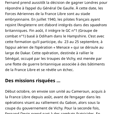
Fernand prend aussitôt la décision de gagner Londres pour
répondre à l’appel du Général De Gaulle. À cette date, les
Forces Aériennes de la France Libre sont au stade
embryonnaire. En juillet 1940, les pilotes français ayant
rejoint l’Angleterre ont d’abord intégrés dans des
squadrons
britanniques. Fin août, il intègre le GC n°1 (Groupe de
combat n°1) basé à Odiham dans le Hampshire. C’est avec
cette formation qu’il participe, du 23 au 25 septembre, à
l’appui aérien de l’opération « Menace » qui se déroule au
large de Dakar. Cette opération, destinée à rallier le
Sénégal, occupé par les troupes de Vichy, est menée par
une flotte de guerre britannique associée à des bâtiments
de la France Libre et se révèle un échec.
Des missions risquées …
Début octobre, on envoie son unité au Cameroun, acquis à
la France Libre depuis août, avant de l’engager dans les
opérations visant au ralliement du Gabon, alors sous la
coupe du gouvernement de Vichy. Pour la seconde fois,
Fernand Devin prend part à des combats fratricides. En