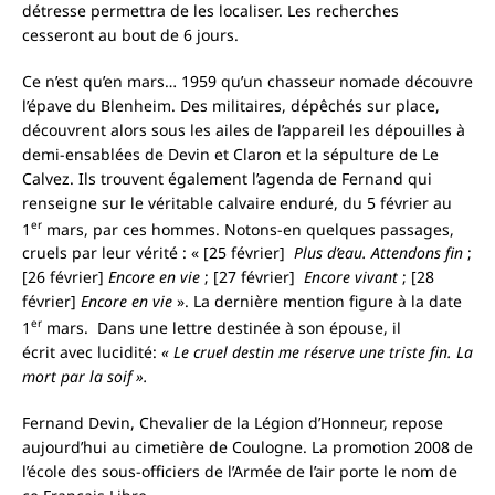
détresse permettra de les localiser. Les recherches
cesseront au bout de 6 jours.
Ce n’est qu’en mars… 1959 qu’un chasseur nomade découvre
l’épave du Blenheim. Des militaires, dépêchés sur place,
découvrent alors sous les ailes de l’appareil les dépouilles à
demi-ensablées de Devin et Claron et la sépulture de Le
Calvez. Ils trouvent également l’agenda de Fernand qui
renseigne sur le véritable calvaire enduré, du 5 février au
er
1
mars, par ces hommes. Notons-en quelques passages,
cruels par leur vérité : « [25 février]
Plus d’eau. Attendons fin
;
[26 février]
Encore en vie
; [27 février]
Encore vivant
; [28
février]
Encore en vie
». La dernière mention figure à la date
er
1
mars. Dans une lettre destinée à son épouse, il
écrit avec lucidité:
« Le cruel destin me réserve une triste fin. La
mort par la soif ».
Fernand Devin, Chevalier de la Légion d’Honneur, repose
aujourd’hui au cimetière de Coulogne. La promotion 2008 de
l’école des sous-officiers de l’Armée de l’air porte le nom de