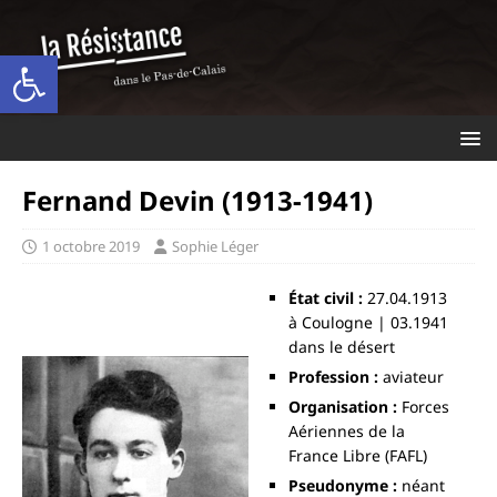
Ouvrir la barre d’outils
Fernand Devin (1913-1941)
1 octobre 2019
Sophie Léger
État civil :
27.04.1913
à Coulogne | 03.1941
dans le désert
Profession :
aviateur
Organisation :
Forces
Aériennes de la
France Libre (FAFL)
Pseudonyme :
néant