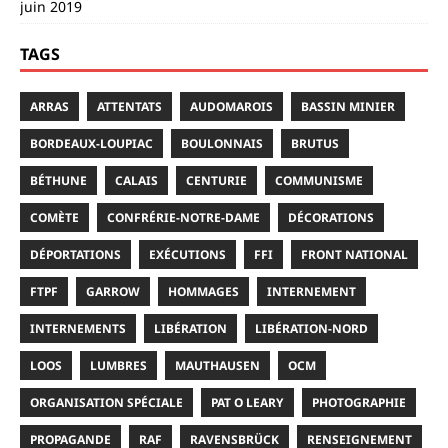
juin 2019
TAGS
ARRAS
ATTENTATS
AUDOMAROIS
BASSIN MINIER
BORDEAUX-LOUPIAC
BOULONNAIS
BRUTUS
BÉTHUNE
CALAIS
CENTURIE
COMMUNISME
COMÈTE
CONFRÉRIE-NOTRE-DAME
DÉCORATIONS
DÉPORTATIONS
EXÉCUTIONS
FFI
FRONT NATIONAL
FTPF
GARROW
HOMMAGES
INTERNEMENT
INTERNEMENTS
LIBÉRATION
LIBÉRATION-NORD
LOOS
LUMBRES
MAUTHAUSEN
OCM
ORGANISATION SPÉCIALE
PAT O LEARY
PHOTOGRAPHIE
PROPAGANDE
RAF
RAVENSBRÜCK
RENSEIGNEMENT