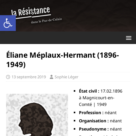
Ouvrir la barre d’outils
Éliane Méplaux-Hermant (1896-
1949)
13 septembre 2019
Sophie Léger
État civil :
17.02.1896
à Magnicourt-en-
Comté | 1949
Profession :
néant
Organisation :
néant
Pseudonyme :
néant