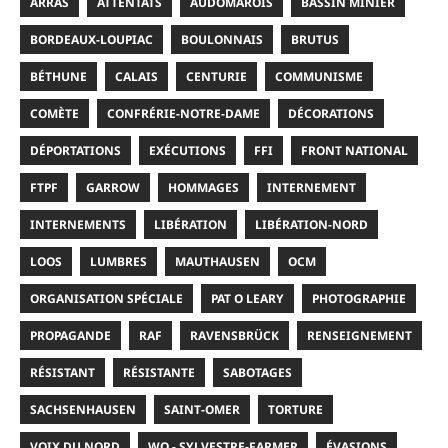
ARRAS
ATTENTATS
AUDOMAROIS
BASSIN MINIER
BORDEAUX-LOUPIAC
BOULONNAIS
BRUTUS
BÉTHUNE
CALAIS
CENTURIE
COMMUNISME
COMÈTE
CONFRÉRIE-NOTRE-DAME
DÉCORATIONS
DÉPORTATIONS
EXÉCUTIONS
FFI
FRONT NATIONAL
FTPF
GARROW
HOMMAGES
INTERNEMENT
INTERNEMENTS
LIBÉRATION
LIBÉRATION-NORD
LOOS
LUMBRES
MAUTHAUSEN
OCM
ORGANISATION SPÉCIALE
PAT O LEARY
PHOTOGRAPHIE
PROPAGANDE
RAF
RAVENSBRÜCK
RENSEIGNEMENT
RÉSISTANT
RÉSISTANTE
SABOTAGES
SACHSENHAUSEN
SAINT-OMER
TORTURE
VOIX DU NORD
WO - SYLVESTRE-FARMER
ÉVASIONS