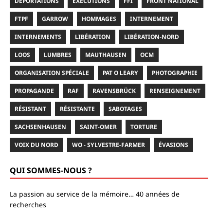
DÉPORTATIONS
EXÉCUTIONS
FFI
FRONT NATIONAL
FTPF
GARROW
HOMMAGES
INTERNEMENT
INTERNEMENTS
LIBÉRATION
LIBÉRATION-NORD
LOOS
LUMBRES
MAUTHAUSEN
OCM
ORGANISATION SPÉCIALE
PAT O LEARY
PHOTOGRAPHIE
PROPAGANDE
RAF
RAVENSBRÜCK
RENSEIGNEMENT
RÉSISTANT
RÉSISTANTE
SABOTAGES
SACHSENHAUSEN
SAINT-OMER
TORTURE
VOIX DU NORD
WO - SYLVESTRE-FARMER
ÉVASIONS
QUI SOMMES-NOUS ?
La passion au service de la mémoire… 40 années de
recherches