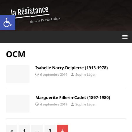
Ouvrir la barre d’outils
OCM
Isabelle Nacry-Delpierre (1913-1978)
6 septembre 2019
Sophie Léger
Marguerite Fillerin-Cadet (1897-1980)
4 septembre 2019
Sophie Léger
«
1
…
3
4