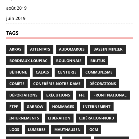
août 2019
juin 2019
TAGS
ARRAS
ATTENTATS
AUDOMAROIS
BASSIN MINIER
BORDEAUX-LOUPIAC
BOULONNAIS
BRUTUS
BÉTHUNE
CALAIS
CENTURIE
COMMUNISME
COMÈTE
CONFRÉRIE-NOTRE-DAME
DÉCORATIONS
DÉPORTATIONS
EXÉCUTIONS
FFI
FRONT NATIONAL
FTPF
GARROW
HOMMAGES
INTERNEMENT
INTERNEMENTS
LIBÉRATION
LIBÉRATION-NORD
LOOS
LUMBRES
MAUTHAUSEN
OCM