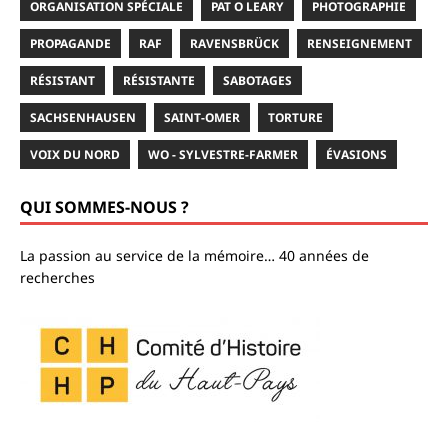
ORGANISATION SPÉCIALE
PAT O LEARY
PHOTOGRAPHIE
PROPAGANDE
RAF
RAVENSBRÜCK
RENSEIGNEMENT
RÉSISTANT
RÉSISTANTE
SABOTAGES
SACHSENHAUSEN
SAINT-OMER
TORTURE
VOIX DU NORD
WO - SYLVESTRE-FARMER
ÉVASIONS
QUI SOMMES-NOUS ?
La passion au service de la mémoire… 40 années de
recherches