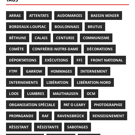
ARRAS
ATTENTATS
AUDOMAROIS
BASSIN MINIER
BORDEAUX-LOUPIAC
BOULONNAIS
BRUTUS
BÉTHUNE
CALAIS
CENTURIE
COMMUNISME
COMÈTE
CONFRÉRIE-NOTRE-DAME
DÉCORATIONS
DÉPORTATIONS
EXÉCUTIONS
FFI
FRONT NATIONAL
FTPF
GARROW
HOMMAGES
INTERNEMENT
INTERNEMENTS
LIBÉRATION
LIBÉRATION-NORD
LOOS
LUMBRES
MAUTHAUSEN
OCM
ORGANISATION SPÉCIALE
PAT O LEARY
PHOTOGRAPHIE
PROPAGANDE
RAF
RAVENSBRÜCK
RENSEIGNEMENT
RÉSISTANT
RÉSISTANTE
SABOTAGES