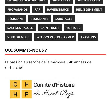
ORGANISATION SPÉCIALE
PAT O LEARY
PHOTOGRAPHIE
PROPAGANDE
RAF
RAVENSBRÜCK
RENSEIGNEMENT
RÉSISTANT
RÉSISTANTE
SABOTAGES
SACHSENHAUSEN
SAINT-OMER
TORTURE
VOIX DU NORD
WO - SYLVESTRE-FARMER
ÉVASIONS
QUI SOMMES-NOUS ?
La passion au service de la mémoire… 40 années de
recherches