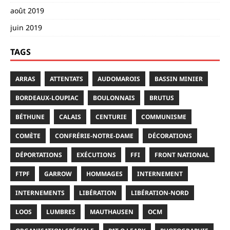
août 2019
juin 2019
TAGS
ARRAS
ATTENTATS
AUDOMAROIS
BASSIN MINIER
BORDEAUX-LOUPIAC
BOULONNAIS
BRUTUS
BÉTHUNE
CALAIS
CENTURIE
COMMUNISME
COMÈTE
CONFRÉRIE-NOTRE-DAME
DÉCORATIONS
DÉPORTATIONS
EXÉCUTIONS
FFI
FRONT NATIONAL
FTPF
GARROW
HOMMAGES
INTERNEMENT
INTERNEMENTS
LIBÉRATION
LIBÉRATION-NORD
LOOS
LUMBRES
MAUTHAUSEN
OCM