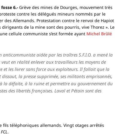
fosse 6.-
Grève des mines de Dourges, mouvement très
s proteste contre les délégués mineurs nommés par le
ler des Allemands. Protestation contre le renvoi de Hapiot
es dirigeants de la mine sont des pourris, vive Thorez ». Le
s une cellule communiste s’est formée ayant
Michel Brûlé
on anticommuniste aidée par les traîtres S.F.I.O. a mené la
veut en réalité enlever aux travailleurs les moyens de
 et les livrer sans force aux exploiteurs. Il fallait que la
oit dissout, la presse supprimée, ses militants emprisonnés,
 à la défaite, à la ruine et permettre au gouvernement du
stes des libertés françaises. Laval et Pétain sont des
 fils téléphoniques allemands. Vingt otages arrêtés
 FCL
.