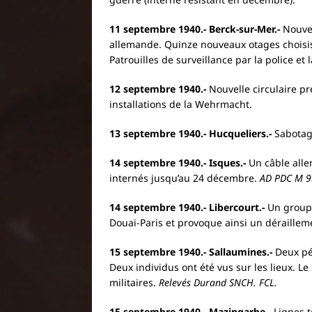
11 septembre 1940.- Berck-sur-Mer.-
Nouve
allemande. Quinze nouveaux otages choisis. 
Patrouilles de surveillance par la police e
12 septembre 1940.-
Nouvelle circulaire p
installations de la Wehrmacht.
13 septembre 1940.- Hucqueliers.-
Sabotage
14 septembre 1940.- Isques.-
Un câble alle
internés jusqu’au 24 décembre.
AD PDC M 9
14 septembre 1940.- Libercourt.-
Un grou
Douai-Paris et provoque ainsi un déraillem
15 septembre 1940.- Sallaumines.-
Deux pét
Deux individus ont été vus sur les lieux. Le
militaires.
Relevés Durand SNCH. FCL.
15 septembre 1940.- Mazingarbe.-
Lignes 