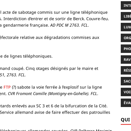
INT
l acte de sabotage commis sur une ligne téléphonique
LIB
Interdiction d’entrer et de sortir de Berck. Couvre-feu.
t la gendarmerie française.
AD PDC M 2763. FCL
.
LUM
réfectorale relative aux dégradations commises aux
ORG
PHO
 de lignes téléphoniques.
RAV
mand coupé. Cinq otages désignés par le maire et
RÉS
51, 2763. FCL.
SAC
pe
FTP
(?) sabote la voie ferrée à l’explosif sur la ligne
VOI
ent.
CVR Fromont Camille (Montigny-en-Gohelle). FCL
.
ÉVA
ards enlevés aux SC 3 et 6 de la bifurcation de la Cité.
 Service allemand avise de faire effectuer des patrouilles
QUI
téléphoniques allemandes coupées.
CVR Delbarre Maximin.