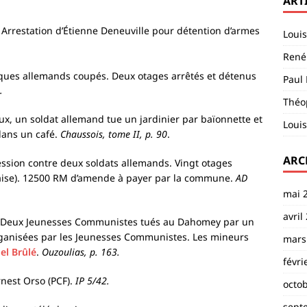
ART
Arrestation d’Étienne Deneuville pour détention d’armes
Loui
René 
iques allemands coupés. Deux otages arrêtés et détenus
Paul 
.
Théop
x, un soldat allemand tue un jardinier par baïonnette et
Louis
dans un café.
Chaussois, tome II, p. 90
.
ARC
ssion contre deux soldats allemands. Vingt otages
onaise). 12500 RM d’amende à payer par la commune.
AD
mai 
avril
Deux Jeunesses Communistes tués au Dahomey par un
rganisées par les Jeunesses Communistes. Les mineurs
mars
el Brûlé
.
Ouzoulias, p. 163.
févri
rnest Orso (PCF).
IP 5/42.
octo
sept