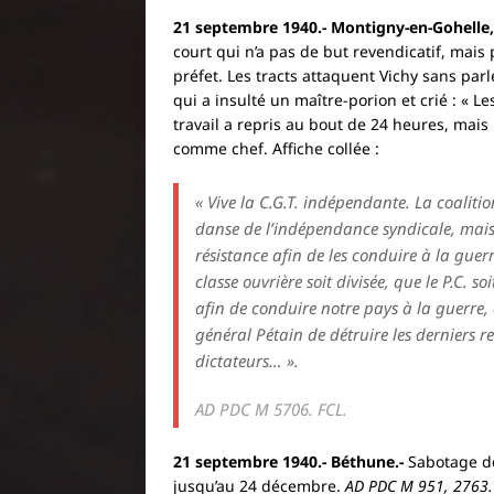
21 septembre 1940.- Montigny-en-Gohelle, 
court qui n’a pas de but revendicatif, mai
préfet. Les tracts attaquent Vichy sans par
qui a insulté un maître-porion et crié : « L
travail a repris au bout de 24 heures, mai
comme chef. Affiche collée :
« Vive la C.G.T. indépendante. La coaliti
danse de l’indépendance syndicale, mais 
résistance afin de les conduire à la guerre
classe ouvrière soit divisée, que le P.C. s
afin de conduire notre pays à la guerre,
général Pétain de détruire les derniers re
dictateurs… ».
AD PDC M 5706. FCL.
21 septembre 1940.- Béthune.-
Sabotage de
jusqu’au 24 décembre.
AD PDC M 951, 2763.