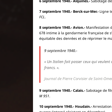
6 septembre 1940.- Alquines.-
Sabotage de 
7 septembre 1940.- Berck-sur-Mer.-
Ligne 
FCL
.
8 septembre 1940.- Avion.-
Manifestation d
678 intime à la gendarmerie française de s
équitable des denrées et de réprimer le m
9 septembre 1940.-
« Un Italien fait passer ceux qui veulen
francs. ».
Journal de Pierre Corvisier de Saint-Ome
9 septembre 1940.- Calais.-
Sabotage de fil
M 951
.
10 septembre 1940.- Houdain.-
Arrestation
guerre (interné résistant en décembre).