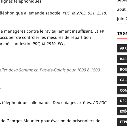
lignes téléphoniques.
août
téléphonique allemande sabotée.
PDC, M 2763, 951, 2510.
juin 
e ménagères contre le ravitaillement insuffisant. La FK
TAG
’occuper de contrôler les mesures de répartition
arché clandestin.
PDC, M 2510. FCL
.
ARR
BAS
BOU
t aller de la Somme en Pas-de-Calais pour 1000 à 1500
CAL
r
COM
DÉC
s téléphoniques allemands. Deux otages arrêtés.
AD PDC
EXÉ
 de Georges Meunier pour évasion de prisonniers de
FTP