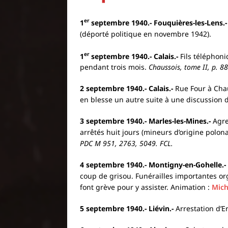
er
1
septembre 1940.- Fouquières-les-Lens.-
(déporté politique en novembre 1942).
er
1
septembre 1940.- Calais.-
Fils téléphon
pendant trois mois.
Chaussois, tome II, p. 88
2 septembre 1940.- Calais.-
Rue Four à Chau
en blesse un autre suite à une discussion 
3 septembre 1940.- Marles-les-Mines.-
Agre
arrêtés huit jours (mineurs d’origine pol
PDC M 951, 2763, 5049. FCL.
4 septembre 1940.- Montigny-en-Gohelle.-
coup de grisou. Funérailles importantes o
font grève pour y assister. Animation :
Mich
5 septembre 1940.- Liévin.-
Arrestation d’E