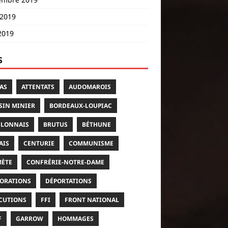
 2019
2019
S
AS
ATTENTATS
AUDOMAROIS
SIN MINIER
BORDEAUX-LOUPIAC
LONNAIS
BRUTUS
BÉTHUNE
AIS
CENTURIE
COMMUNISME
ÈTE
CONFRÉRIE-NOTRE-DAME
ORATIONS
DÉPORTATIONS
CUTIONS
FFI
FRONT NATIONAL
F
GARROW
HOMMAGES