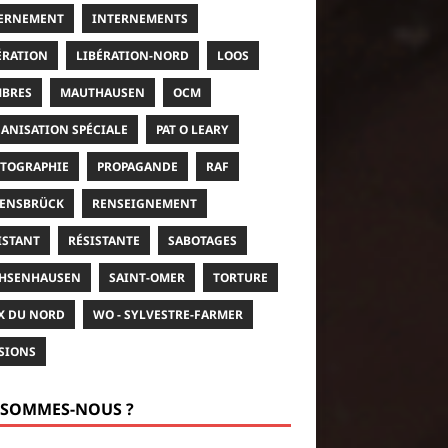
ERNEMENT
INTERNEMENTS
ÉRATION
LIBÉRATION-NORD
LOOS
BRES
MAUTHAUSEN
OCM
ANISATION SPÉCIALE
PAT O LEARY
TOGRAPHIE
PROPAGANDE
RAF
ENSBRÜCK
RENSEIGNEMENT
ISTANT
RÉSISTANTE
SABOTAGES
HSENHAUSEN
SAINT-OMER
TORTURE
X DU NORD
WO - SYLVESTRE-FARMER
SIONS
 SOMMES-NOUS ?